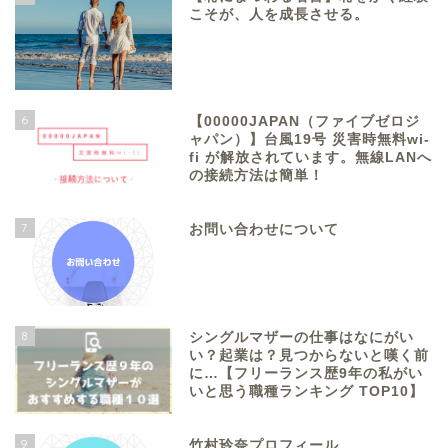
こそが、人を成長させる。
6
【00000JAPAN（ファイブゼロジ
ャパン）】台風19号 災害時無料wi-
fi が解放されています。無線LANへ
の接続方法は簡単！
7
お問い合わせについて
8
シングルマザーの仕事はなにがい
い？起業は？見つからないと嘆く前
に…【フリーランス歴9年の私がい
いと思う職種ランキング TOP10】
9
竹村玲奈プロフィール