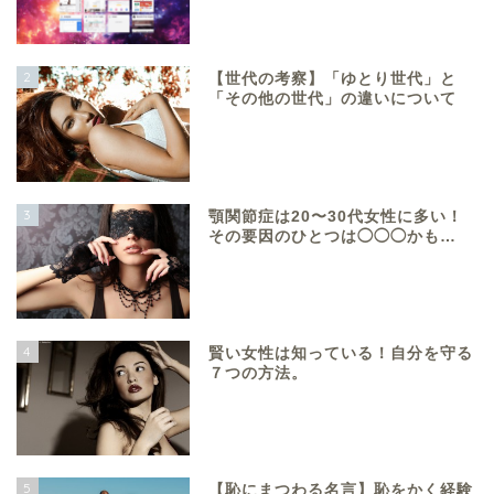
2
【世代の考察】「ゆとり世代」と
「その他の世代」の違いについて
3
顎関節症は20〜30代女性に多い！
その要因のひとつは◯◯◯かも…
4
賢い女性は知っている！自分を守る
７つの方法。
5
【恥にまつわる名言】恥をかく経験