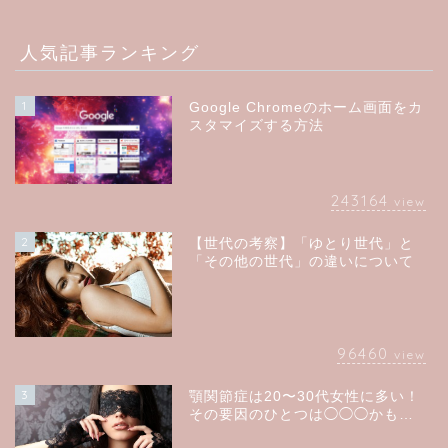
人気記事ランキング
1
Google Chromeのホーム画面をカ
スタマイズする方法
243164
view
2
【世代の考察】「ゆとり世代」と
「その他の世代」の違いについて
96460
view
3
顎関節症は20〜30代女性に多い！
その要因のひとつは◯◯◯かも…