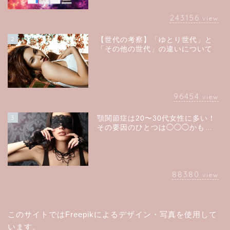
243156
view
2
【世代の考察】「ゆとり世代」と
「その他の世代」の違いについて
96454
view
3
顎関節症は20〜30代女性に多い！
その要因のひとつは◯◯◯かも…
88380
view
このサイトでは
Freepik
によるデザイン・写真を使用して
います。