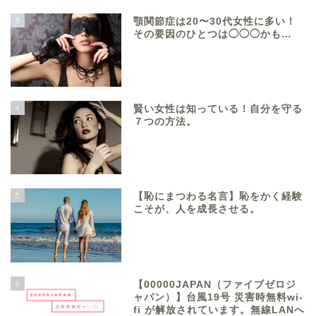
3
顎関節症は20〜30代女性に多い！
その要因のひとつは◯◯◯かも…
4
賢い女性は知っている！自分を守る
７つの方法。
5
【恥にまつわる名言】恥をかく経験
こそが、人を成長させる。
6
【00000JAPAN（ファイブゼロジ
ャパン）】台風19号 災害時無料wi-
fi が解放されています。無線LANへ