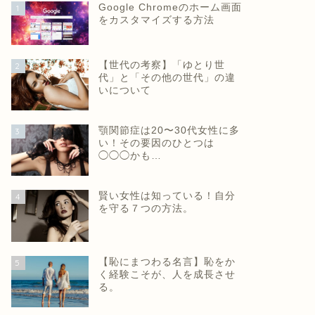
Google Chromeのホーム画面
1
をカスタマイズする方法
【世代の考察】「ゆとり世
2
代」と「その他の世代」の違
いについて
顎関節症は20〜30代女性に多
3
い！その要因のひとつは
◯◯◯かも…
賢い女性は知っている！自分
4
を守る７つの方法。
【恥にまつわる名言】恥をか
5
く経験こそが、人を成長させ
る。