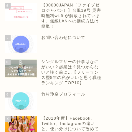
【00000JAPAN（ファイブゼ
6
ロジャパン）】台風19号 災害
時無料wi-fi が解放されていま
す。無線LANへの接続方法は
簡単！
お問い合わせについて
7
シングルマザーの仕事はなに
8
がいい？起業は？見つからな
いと嘆く前に…【フリーラン
ス歴9年の私がいいと思う職種
ランキング TOP10】
竹村玲奈プロフィール
9
【2018年度】Facebook、
10
Twitter、Instagramの違い
と、使い分けについて改めて