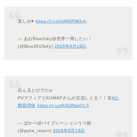
楽しみ♥️
https://t.co/UAK0PtMh4j
— あおBlue2sky@世界一周したい！
(@Blue2010sky)
2018年8月18日
目ん玉とびでたw
PVマフィアとKUMAPさんが交流しとる！！笑
#公
開質問状
https://t.co/KjDJRkpQLS
— ぽかべ@バイブレーションうつ姫
(@poka_resort)
2018年8月18日