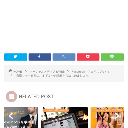
HOME
ソーシャルメディア＆WEB
Facebook（フェイスブック）
自撮りをする前に、まずは○○の観察からはじめましょう。
RELATED POST
ギル
ソーシャル美人への道
ソーシャルメディア＆WEB