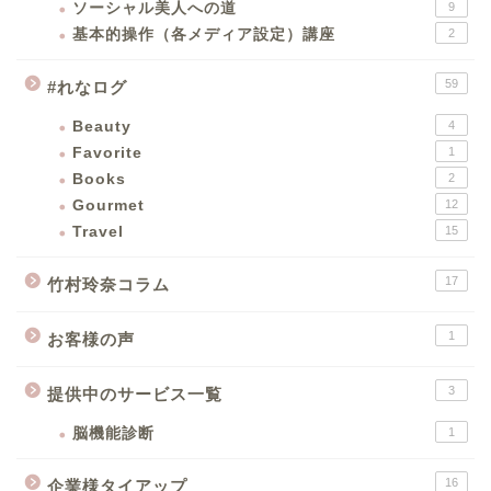
ソーシャル美人への道
9
基本的操作（各メディア設定）講座
2
59
#れなログ
Beauty
4
Favorite
1
Books
2
Gourmet
12
Travel
15
17
竹村玲奈コラム
1
お客様の声
3
提供中のサービス一覧
脳機能診断
1
16
企業様タイアップ