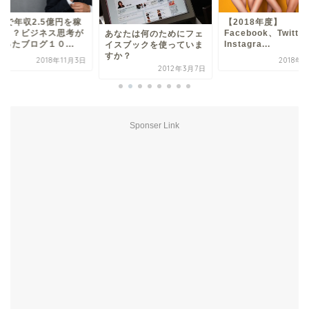
歳で年収2.5億円を稼
【2018年度】
男！？ビジネス思考が
Facebook、Twitte
あなたは何のためにフェ
ったブログ１０...
Instagra...
イスブックを使っていま
すか？
2018年11月3日
2018年
2012年3月7日
Sponser Link