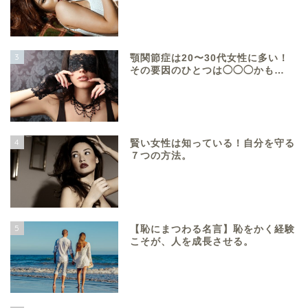
3
顎関節症は20〜30代女性に多い！
その要因のひとつは◯◯◯かも…
4
賢い女性は知っている！自分を守る
７つの方法。
5
【恥にまつわる名言】恥をかく経験
こそが、人を成長させる。