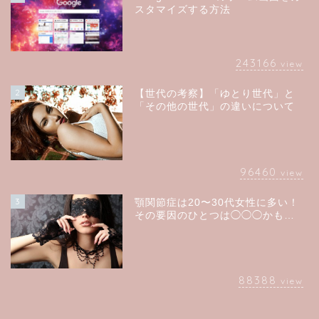
スタマイズする方法
243166
view
2
【世代の考察】「ゆとり世代」と
「その他の世代」の違いについて
96460
view
3
顎関節症は20〜30代女性に多い！
その要因のひとつは◯◯◯かも…
88388
view