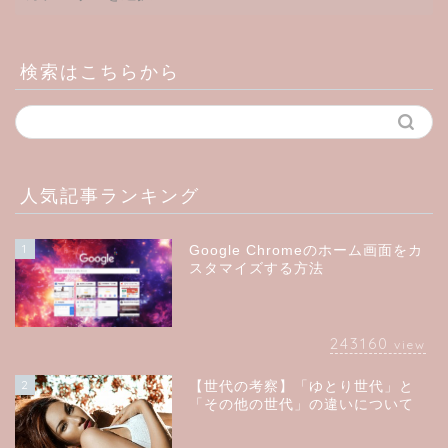
検索はこちらから
人気記事ランキング
1
Google Chromeのホーム画面をカ
スタマイズする方法
243160
view
2
【世代の考察】「ゆとり世代」と
「その他の世代」の違いについて