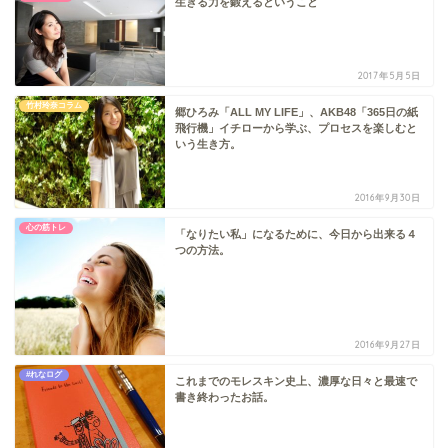
生きる力を鍛えるということ
2017年5月5日
竹村玲奈コラム
郷ひろみ「ALL MY LIFE」、AKB48「365日の紙
飛行機」イチローから学ぶ、プロセスを楽しむと
いう生き方。
2016年9月30日
心の筋トレ
「なりたい私」になるために、今日から出来る４
つの方法。
2016年9月27日
#れなログ
これまでのモレスキン史上、濃厚な日々と最速で
書き終わったお話。