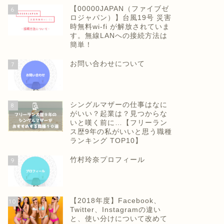
【00000JAPAN（ファイブゼ
6
ロジャパン）】台風19号 災害
時無料wi-fi が解放されていま
す。無線LANへの接続方法は
簡単！
お問い合わせについて
7
シングルマザーの仕事はなに
8
がいい？起業は？見つからな
いと嘆く前に…【フリーラン
ス歴9年の私がいいと思う職種
ランキング TOP10】
竹村玲奈プロフィール
9
【2018年度】Facebook、
10
Twitter、Instagramの違い
と、使い分けについて改めて