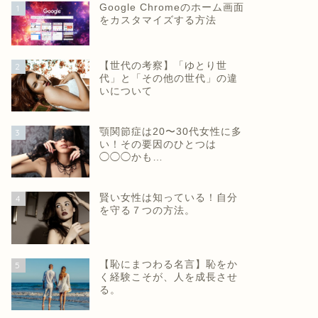
Google Chromeのホーム画面
1
をカスタマイズする方法
【世代の考察】「ゆとり世
2
代」と「その他の世代」の違
いについて
顎関節症は20〜30代女性に多
3
い！その要因のひとつは
◯◯◯かも…
賢い女性は知っている！自分
4
を守る７つの方法。
【恥にまつわる名言】恥をか
5
く経験こそが、人を成長させ
る。