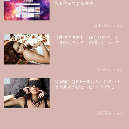
スタマイズする方法
243160
view
2
【世代の考察】「ゆとり世代」と
「その他の世代」の違いについて
96460
view
3
顎関節症は20〜30代女性に多い！
その要因のひとつは◯◯◯かも…
88384
view