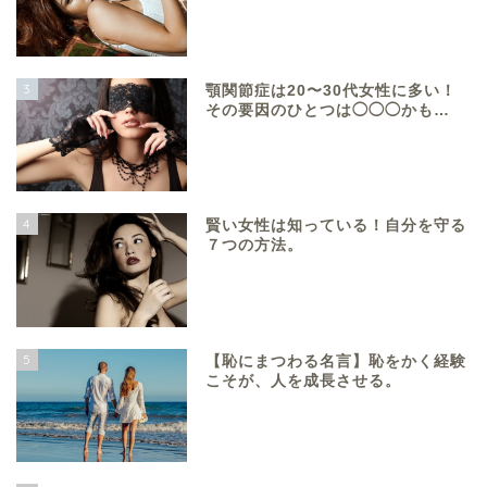
3
顎関節症は20〜30代女性に多い！
その要因のひとつは◯◯◯かも…
4
賢い女性は知っている！自分を守る
７つの方法。
5
【恥にまつわる名言】恥をかく経験
こそが、人を成長させる。