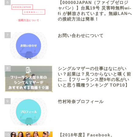
6
【00000JAPAN（ファイブゼロジ
ャパン）】台風19号 災害時無料wi-
fi が解放されています。無線LANへ
の接続方法は簡単！
7
お問い合わせについて
8
シングルマザーの仕事はなにがい
い？起業は？見つからないと嘆く前
に…【フリーランス歴9年の私がい
いと思う職種ランキング TOP10】
9
竹村玲奈プロフィール
10
【2018年度】Facebook、