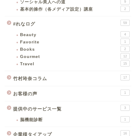
ソーシャル美人への道
9
基本的操作（各メディア設定）講座
2
59
#れなログ
Beauty
4
Favorite
1
Books
2
Gourmet
12
Travel
15
17
竹村玲奈コラム
1
お客様の声
3
提供中のサービス一覧
脳機能診断
1
16
企業様タイアップ