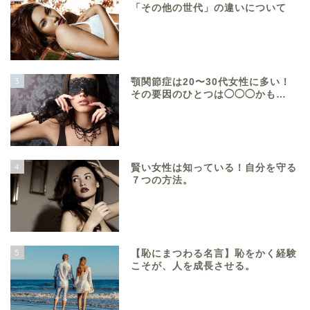
「その他の世代」の違いについて
3
顎関節症は20〜30代女性に多い！
その要因のひとつは◯◯◯かも…
4
賢い女性は知っている！自分を守る
７つの方法。
5
【恥にまつわる名言】恥をかく経験
こそが、人を成長させる。