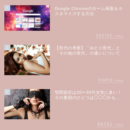
1
Google Chromeのホーム画面をカ
スタマイズする方法
243160
view
2
【世代の考察】「ゆとり世代」と
「その他の世代」の違いについて
96456
view
3
顎関節症は20〜30代女性に多い！
その要因のひとつは◯◯◯かも…
88382
view