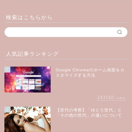
検索はこちらから
人気記事ランキング
1
Google Chromeのホーム画面をカ
スタマイズする方法
243160
view
2
【世代の考察】「ゆとり世代」と
「その他の世代」の違いについて