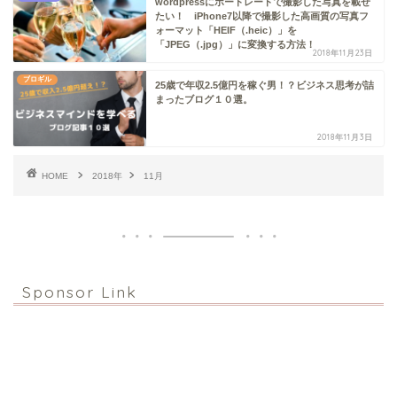
wordpressにポートレートで撮影した写真を載せ
たい！ iPhone7以降で撮影した高画質の写真フ
ォーマット「HEIF（.heic）」を
「JPEG（.jpg）」に変換する方法！
2018年11月23日
ブロギル
25歳で年収2.5億円を稼ぐ男！？ビジネス思考が詰
まったブログ１０選。
2018年11月3日
HOME
2018年
11月
Sponsor Link