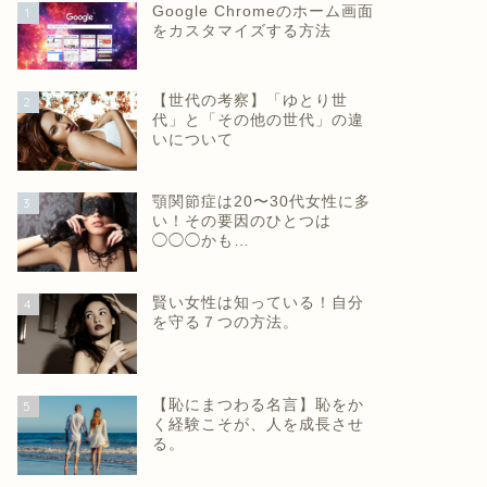
Google Chromeのホーム画面
1
をカスタマイズする方法
【世代の考察】「ゆとり世
2
代」と「その他の世代」の違
いについて
顎関節症は20〜30代女性に多
3
い！その要因のひとつは
◯◯◯かも…
賢い女性は知っている！自分
4
を守る７つの方法。
【恥にまつわる名言】恥をか
5
く経験こそが、人を成長させ
る。