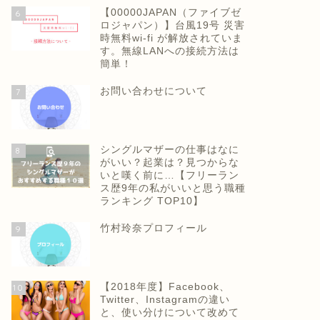
【00000JAPAN（ファイブゼ
6
ロジャパン）】台風19号 災害
時無料wi-fi が解放されていま
す。無線LANへの接続方法は
簡単！
お問い合わせについて
7
シングルマザーの仕事はなに
8
がいい？起業は？見つからな
いと嘆く前に…【フリーラン
ス歴9年の私がいいと思う職種
ランキング TOP10】
竹村玲奈プロフィール
9
【2018年度】Facebook、
10
Twitter、Instagramの違い
と、使い分けについて改めて