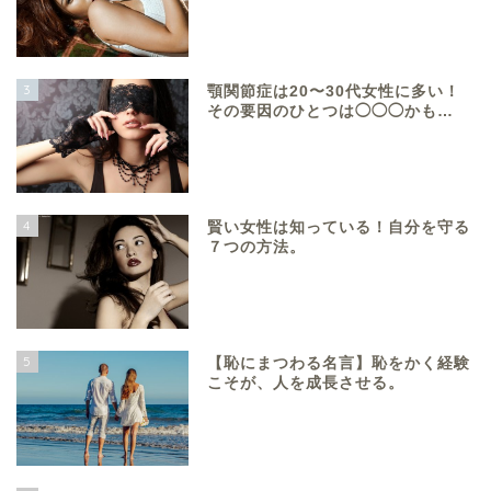
3
顎関節症は20〜30代女性に多い！
その要因のひとつは◯◯◯かも…
4
賢い女性は知っている！自分を守る
７つの方法。
5
【恥にまつわる名言】恥をかく経験
こそが、人を成長させる。