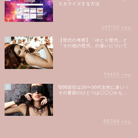
スタマイズする方法
243160
view
2
【世代の考察】「ゆとり世代」と
「その他の世代」の違いについて
96460
view
3
顎関節症は20〜30代女性に多い！
その要因のひとつは◯◯◯かも…
88384
view