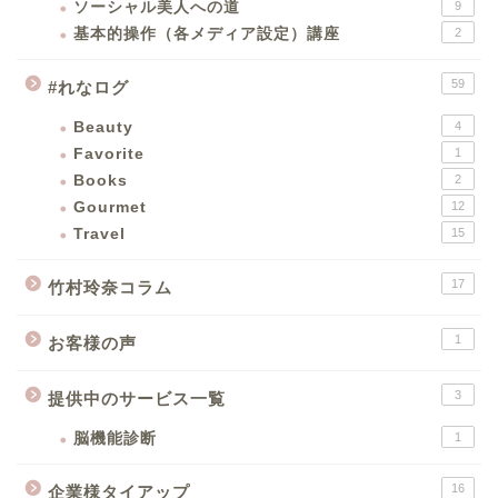
ソーシャル美人への道
9
基本的操作（各メディア設定）講座
2
59
#れなログ
Beauty
4
Favorite
1
Books
2
Gourmet
12
Travel
15
17
竹村玲奈コラム
1
お客様の声
3
提供中のサービス一覧
脳機能診断
1
16
企業様タイアップ