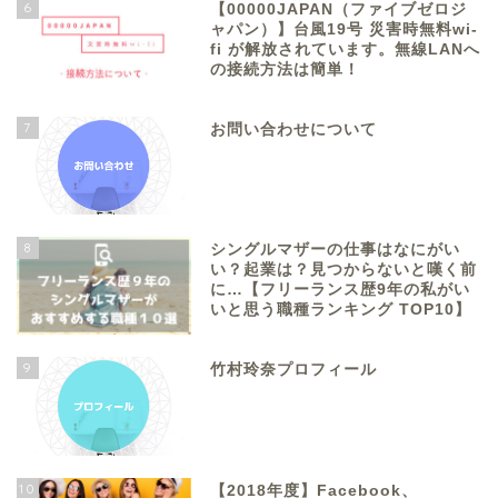
6
【00000JAPAN（ファイブゼロジ
ャパン）】台風19号 災害時無料wi-
fi が解放されています。無線LANへ
の接続方法は簡単！
7
お問い合わせについて
8
シングルマザーの仕事はなにがい
い？起業は？見つからないと嘆く前
に…【フリーランス歴9年の私がい
いと思う職種ランキング TOP10】
9
竹村玲奈プロフィール
10
【2018年度】Facebook、