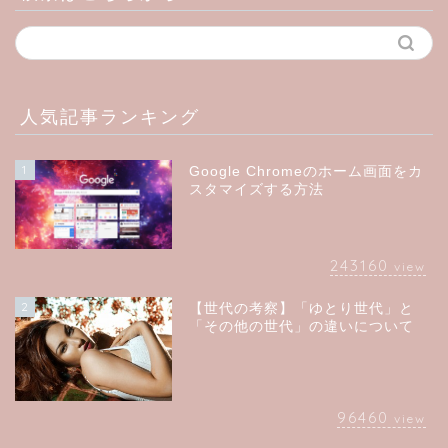
人気記事ランキング
1
Google Chromeのホーム画面をカ
スタマイズする方法
243160
view
2
【世代の考察】「ゆとり世代」と
「その他の世代」の違いについて
96460
view