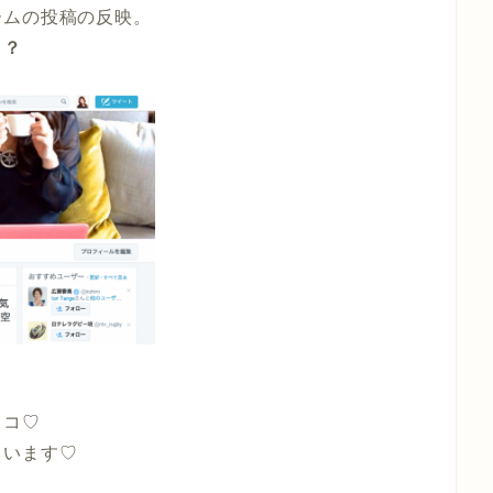
ームの投稿の反映。
！？
ココ♡
ています♡