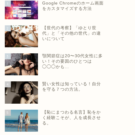
Google Chromeのホーム画面
1
をカスタマイズする方法
【世代の考察】「ゆとり世
2
代」と「その他の世代」の違
いについて
顎関節症は20〜30代女性に多
3
い！その要因のひとつは
◯◯◯かも…
賢い女性は知っている！自分
4
を守る７つの方法。
【恥にまつわる名言】恥をか
5
く経験こそが、人を成長させ
る。