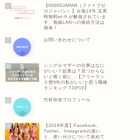
【00000JAPAN（ファイブゼ
6
ロジャパン）】台風19号 災害
時無料wi-fi が解放されていま
す。無線LANへの接続方法は
簡単！
お問い合わせについて
7
シングルマザーの仕事はなに
8
がいい？起業は？見つからな
いと嘆く前に…【フリーラン
ス歴9年の私がいいと思う職種
ランキング TOP10】
竹村玲奈プロフィール
9
【2018年度】Facebook、
10
Twitter、Instagramの違い
と、使い分けについて改めて