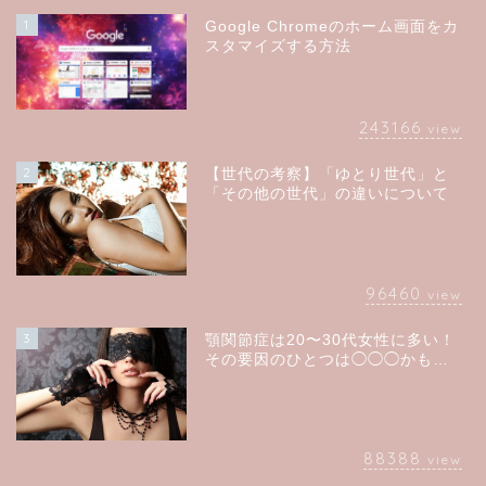
1
Google Chromeのホーム画面をカ
スタマイズする方法
243166
view
2
【世代の考察】「ゆとり世代」と
「その他の世代」の違いについて
96460
view
3
顎関節症は20〜30代女性に多い！
その要因のひとつは◯◯◯かも…
88388
view