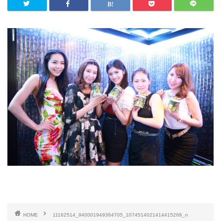
HOME
11162514_940001949364705_1074514021414415268_n