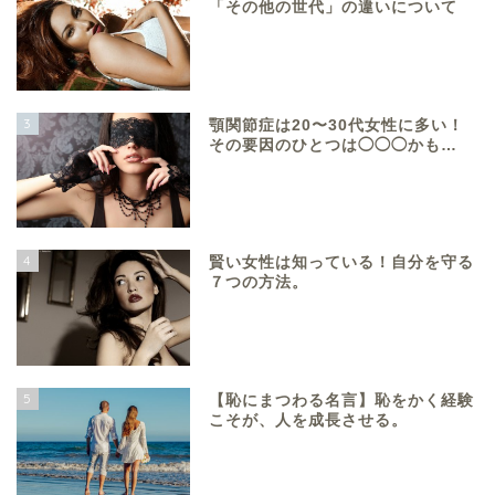
「その他の世代」の違いについて
3
顎関節症は20〜30代女性に多い！
その要因のひとつは◯◯◯かも…
4
賢い女性は知っている！自分を守る
７つの方法。
5
【恥にまつわる名言】恥をかく経験
こそが、人を成長させる。