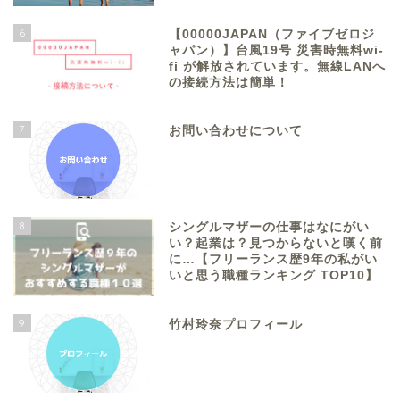
6
【00000JAPAN（ファイブゼロジ
ャパン）】台風19号 災害時無料wi-
fi が解放されています。無線LANへ
の接続方法は簡単！
7
お問い合わせについて
8
シングルマザーの仕事はなにがい
い？起業は？見つからないと嘆く前
に…【フリーランス歴9年の私がい
いと思う職種ランキング TOP10】
9
竹村玲奈プロフィール