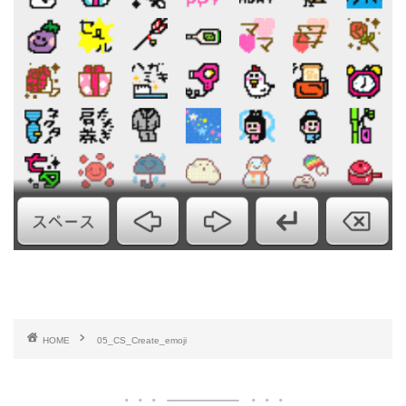
HOME
05_CS_Create_emoji