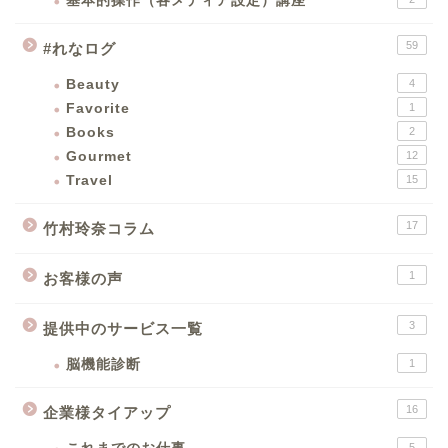
基本的操作（各メディア設定）講座
59
#れなログ
Beauty
4
Favorite
1
Books
2
Gourmet
12
Travel
15
17
竹村玲奈コラム
1
お客様の声
3
提供中のサービス一覧
脳機能診断
1
16
企業様タイアップ
5