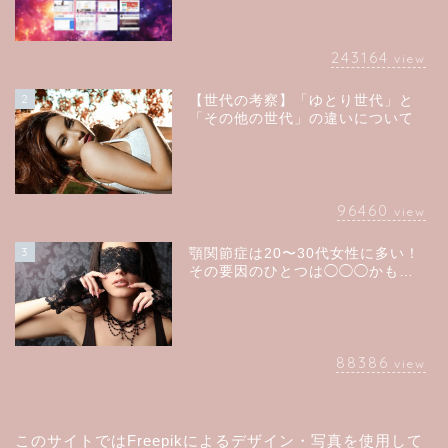
243164
view
2
【世代の考察】「ゆとり世代」と
「その他の世代」の違いについて
96460
view
3
顎関節症は20〜30代女性に多い！
その要因のひとつは◯◯◯かも…
88386
view
このサイトでは
Freepik
によるデザイン・写真を使用して