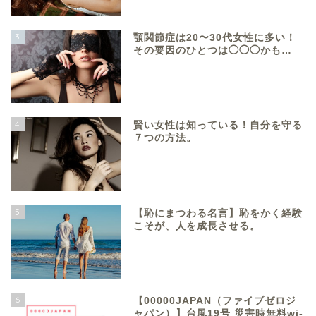
3
顎関節症は20〜30代女性に多い！
その要因のひとつは◯◯◯かも…
4
賢い女性は知っている！自分を守る
７つの方法。
5
【恥にまつわる名言】恥をかく経験
こそが、人を成長させる。
6
【00000JAPAN（ファイブゼロジ
ャパン）】台風19号 災害時無料wi-