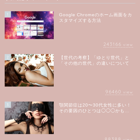
1
Google Chromeのホーム画面をカ
スタマイズする方法
243166
view
2
【世代の考察】「ゆとり世代」と
「その他の世代」の違いについて
96460
view
3
顎関節症は20〜30代女性に多い！
その要因のひとつは◯◯◯かも…
88388
view