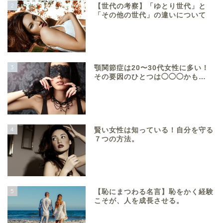
2
【世代の考察】「ゆとり世代」と
「その他の世代」の違いについて
3
顎関節症は20〜30代女性に多い！
その要因のひとつは◯◯◯かも…
4
賢い女性は知っている！自分を守る
７つの方法。
5
【恥にまつわる名言】恥をかく経験
こそが、人を成長させる。